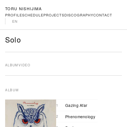
TORU NISHIJIMA
PROFILE
SCHEDULE
PROJECTS
DISCOGRAPHY
CONTACT
EN
Solo
ALBUM
VIDEO
ALBUM
Gazing Afar
Phenomenology