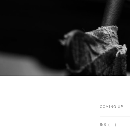
COMING UP
8/8（土）