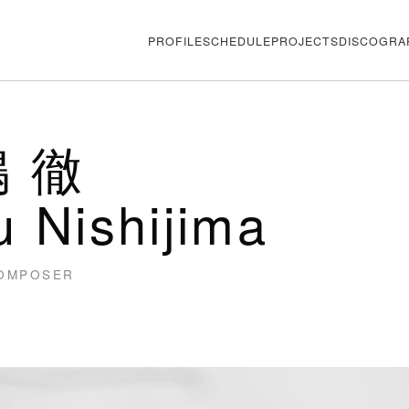
PROFILE
SCHEDULE
PROJECTS
DISCOGRA
 徹
u Nishijima
COMPOSER